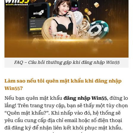
FAQ – Câu hỏi thường gặp khi đăng nhập Win55
Làm sao nếu tôi quên mật khẩu khi đăng nhập
Win55?
Nếu bạn quên mật khẩu
đăng nhập Win55
, đừng lo
lắng! Trên trang truy cập, bạn sẽ thấy một tùy chọn
“Quên mật khẩu?”. Khi nhấp vào đó, hệ thống sẽ
yêu cầu cung cấp địa chỉ email hoặc số điện thoại
đã đăng ký để nhận liên kết khôi phục mật khẩu.