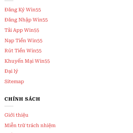
Đăng Ký Win55
Đăng Nhập Win55
Tải App Win55
Nạp Tiền Win55
Rút Tiền Win55
Khuyến Mại Win55
Đại lý
Sitemap
CHÍNH SÁCH
Giới thiệu
Miễn trừ trách nhiệm