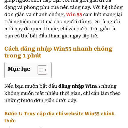
giúp người chơi tiếp cận với thế giới giải trí đa
dạng và phong phú của nền tảng này. Với hệ thống
đơn giản và nhanh chóng,
Win 55
cam kết mang lại
trải nghiệm mượt mà cho người dùng. Dù là người
mới hay đã quen thuộc, chỉ vài bước đơn giản là
bạn có thể bắt đầu tham gia ngay lập tức.
Cách đăng nhập Win55 nhanh chóng
trong 1 phút
Mục lục
Nếu bạn muốn bắt đầu
đăng nhập Win55
nhưng
không muốn mất nhiều thời gian, chỉ cần làm theo
những bước đơn giản dưới đây:
Bước 1: Truy cập địa chỉ website Win55 chính
thức