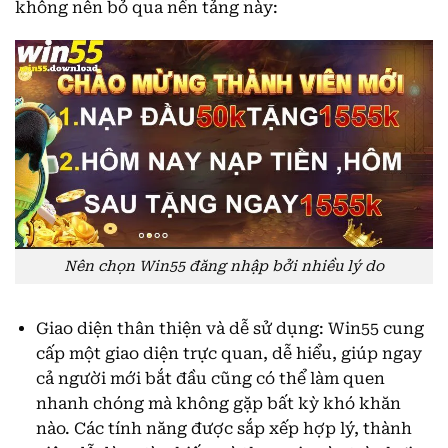
không nên bỏ qua nền tảng này:
Nên chọn Win55 đăng nhập bởi nhiều lý do
Giao diện thân thiện và dễ sử dụng: Win55 cung
cấp một giao diện trực quan, dễ hiểu, giúp ngay
cả người mới bắt đầu cũng có thể làm quen
nhanh chóng mà không gặp bất kỳ khó khăn
nào. Các tính năng được sắp xếp hợp lý, thành