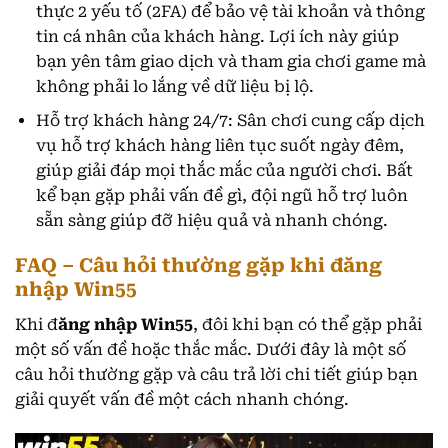
thực 2 yếu tố (2FA) để bảo vệ tài khoản và thông
tin cá nhân của khách hàng. Lợi ích này giúp
bạn yên tâm giao dịch và tham gia chơi game mà
không phải lo lắng về dữ liệu bị lộ.
Hỗ trợ khách hàng 24/7: Sân chơi cung cấp dịch
vụ hỗ trợ khách hàng liên tục suốt ngày đêm,
giúp giải đáp mọi thắc mắc của người chơi. Bất
kể bạn gặp phải vấn đề gì, đội ngũ hỗ trợ luôn
sẵn sàng giúp đỡ hiệu quả và nhanh chóng.
FAQ – Câu hỏi thường gặp khi đăng
nhập Win55
Khi đ
ăng nhập Win55
, đôi khi bạn có thể gặp phải
một số vấn đề hoặc thắc mắc. Dưới đây là một số
câu hỏi thường gặp và câu trả lời chi tiết giúp bạn
giải quyết vấn đề một cách nhanh chóng.