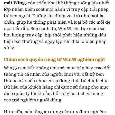
mật Win55
còn triển khai hệ thống tường lửa nhiều
lớp nhằm kiểm soát mọi hành vi truy cập trái phép
từ bên ngoài. Tường lửa đóng vai trò như một lá
chắn, giúp hệ thống phát hiện và loại bỏ các mối đe
dọa tiềm ẩn. Bên cạnh đó, Win55 liên tục giám sát
lưu lượng truy cập, kịp thời phát hiện những dấu
hiệu bất thường và ngay lập tức đưa ra biện pháp
xử lý.
Chính sách quyền riêng tư Win55 nghiêm ngặt
Win55 cam kết không chia sẻ, mua bán hay trao đổi
thông tin cá nhân của người chơi với bất kỳ bên
thứ ba nào nếu chưa có sự đồng tình từ chính chủ.
Dữ liệu của khách hàng chỉ được sử dụng cho mục
đích quản lý tài khoản, hỗ trợ giao dịch và nâng
cao trải nghiệm người dùng.
Hơn nữa, nền tảng áp dụng các quy định nghiêm