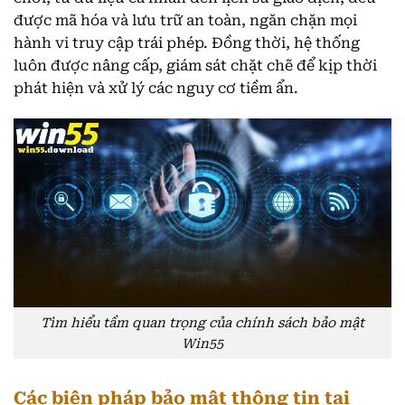
được mã hóa và lưu trữ an toàn, ngăn chặn mọi
hành vi truy cập trái phép. Đồng thời, hệ thống
luôn được nâng cấp, giám sát chặt chẽ để kịp thời
phát hiện và xử lý các nguy cơ tiềm ẩn.
Tìm hiểu tầm quan trọng của chính sách bảo mật
Win55
Các biện pháp bảo mật thông tin tại