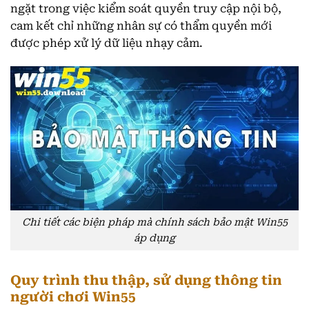
ngặt trong việc kiểm soát quyền truy cập nội bộ,
cam kết chỉ những nhân sự có thẩm quyền mới
được phép xử lý dữ liệu nhạy cảm.
Chi tiết các biện pháp mà chính sách bảo mật Win55
áp dụng
Quy trình thu thập, sử dụng thông tin
người chơi Win55