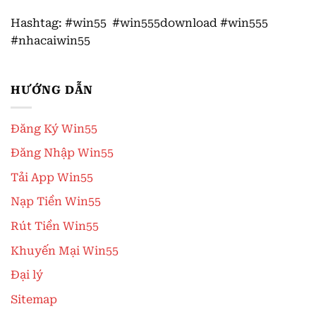
Hashtag: #win55 #win555download #win555
#nhacaiwin55
HƯỚNG DẪN
Đăng Ký Win55
Đăng Nhập Win55
Tải App Win55
Nạp Tiền Win55
Rút Tiền Win55
Khuyến Mại Win55
Đại lý
Sitemap