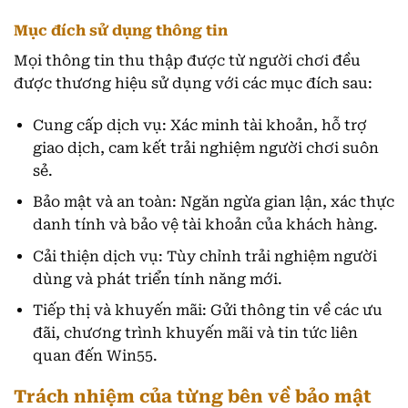
Mục đích sử dụng thông tin
Mọi thông tin thu thập được từ người chơi đều
được thương hiệu sử dụng với các mục đích sau:
Cung cấp dịch vụ: Xác minh tài khoản, hỗ trợ
giao dịch, cam kết trải nghiệm người chơi suôn
sẻ.
Bảo mật và an toàn: Ngăn ngừa gian lận, xác thực
danh tính và bảo vệ tài khoản của khách hàng.
Cải thiện dịch vụ: Tùy chỉnh trải nghiệm người
dùng và phát triển tính năng mới.
Tiếp thị và khuyến mãi: Gửi thông tin về các ưu
đãi, chương trình khuyến mãi và tin tức liên
quan đến Win55.
Trách nhiệm của từng bên về bảo mật