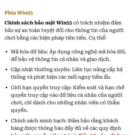
Phía Win55
Chính sách bảo mật Win55
có trách nhiệm đảm
bảo sự an toàn tuyệt đối cho thông tin của người
chơi bằng các biện pháp tiên tiến. Cụ thể:
Mã hóa dữ liệu: Áp dụng công nghệ mã hóa SSL
để bảo vệ thông tin cá nhân và giao dịch.
Cập nhật thường xuyên: Liên tục nâng cấp hệ
thống và phát hiện các mối nguy tiềm ẩn.
Giới hạn quyền truy cập: Kiểm soát và hạn chế
quyền truy cập vào dữ liệu cá nhân của người
chơi, chỉ dành cho những nhân viên có thẩm
quyền.
Chính sách minh bạch: Đảm bảo rằng khách
hàng được thông báo đầy đủ về các quy định